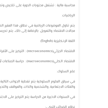
محاسبة مالية : تشتمل محتويات الدورة على تلخيص وتحلي
الرياضيات:
يتم تناول الموضوعات الرياضية في نطاق هذا المقرر الد
مجالات الاقتصاد والتمويل. بالإضافة إلى ذلك، يتم تدري
اللغة الإنكليزية (English)
الاقتصاد الجزئي(microeconomics) : التركيز على الأفراد أو الشركات ضمن مجال الاقتصاد.
الاقتصاد الكلي(macroeconomics) : دراسة الصناعات أو الاقتصادات بأكملها على المستوى المحلي أو العالمي.
علم السلوك:
في سياق العلوم السلوكية يتم تغطية الجوانب التالية: ال
والفئات الاجتماعية، والشخصية والذات، والمواقف والتحي
في السنوات الاخيرة من الدراسة يتم التركيز على الاخ
نظام الضرائب التركي: