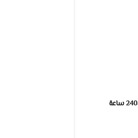
يمنح الطلاب درجة البكالوريوس في الاقتصاد والتمويل بعد إتمام برنامج مدته 4 سنوات،240 ساعة