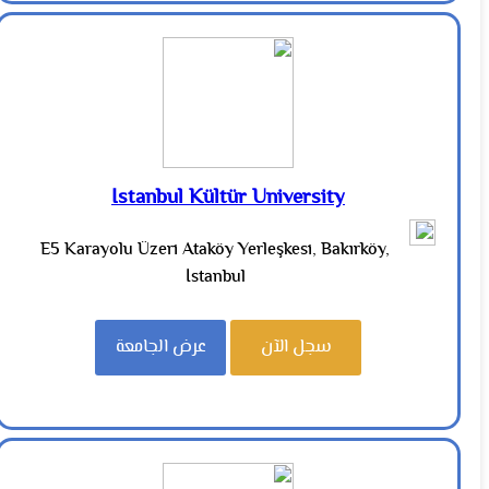
Istanbul Kültür University
E5 Karayolu Üzeri Ataköy Yerleşkesi, Bakırköy,
İstanbul
سجل الآن
عرض الجامعة