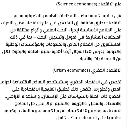
علم الاقتصاد (Science economics)
هي دراسة كيفية تفاعل القطاعات العلمية والتكنولوجية مع
الاقتصاد بطرق مختلفة. إن التخصص في علم الاقتصاد يعني التعرف
على المناهج الأساسية لإجراء البحث العلمي وأنواع مختلفة من
المنظمات المشاركة في تمويل وتسهيل البحث – بما في ذلك
المستثمرين من القطاع الخاص والحكومات والمؤسسات الوطنية
والدولية. يدرس هذا المجال أيضًا أهمية تعليم العلوم والبحوث لكل
من الاقتصاديات والأفراد.
الاقتصاد الحضري (Urban economics)
تخصص في الاقتصاد الحضري وستستخدم النماذج الاقتصادية لدراسة
المدن وتطورها. يتضمن ذلك تطبيق المنهجية الاقتصادية على
القضايا ذات الصلة بالسياسات مثل الإسكان، واستخدام الأراضي،
والامتداد، والفصل، والجريمة، والتعليم. تركز على حل النماذج
الاقتصادية وتفسيرها لاكتساب فهم لكيفية تقييم النماذج وكيفية
تطبيقها على الاقتصاد بشكل كامل.