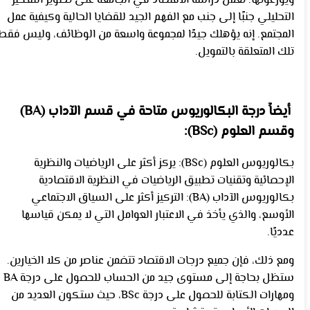
ويوزعونها. تعمل دراسة الاقتصاد في الجامعة على تطوير التفكير
التحليلي جنبًا إلى جنب مع الفهم الجيد للقضايا الحالية وكيفية عمل
المجتمع. إنه يؤهلك جيدًا لمجموعة واسعة من الوظائف، وليس فقط
تلك المتعلقة بالتمويل.
أيضاً درجة البكالوريوس متاحة في قسم الآداب (BA)
وقسم العلوم (BSc):
بكالوريوس العلوم (BSc): يركز أكثر على الرياضيات والنظرية
الإحصائية وتقنيات تطبيق الرياضيات في النظرية الاقتصادية
بكالوريوس الآداب (BA): التركيز أكثر على السياق الاجتماعي
الأوسع، والذي يأخذ في الاعتبار العوامل التي لا يمكن قياسها
عدديًا.
ومع ذلك، فإن جميع درجات الاقتصاد تتضمن عناصر من كلا الخيارين.
ستظل بحاجة إلى مستوى جيد من الحساب للحصول على درجة BA
ومهارات الكتابة للحصول على درجة BSc، حيث ستكون العديد من