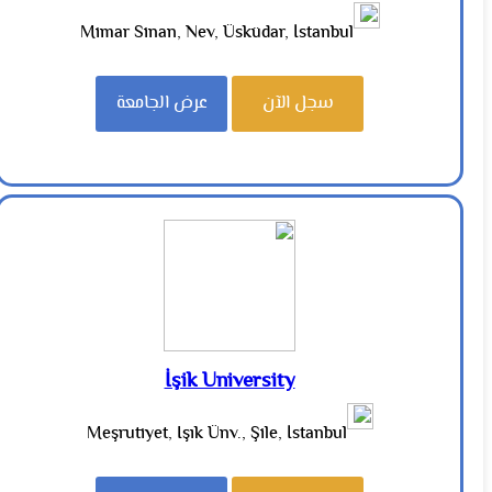
Mimar Sinan, Nev, Üsküdar, İstanbul
سجل الآن
عرض الجامعة
İşik University
Meşrutiyet, Işık Ünv., Şile, İstanbul