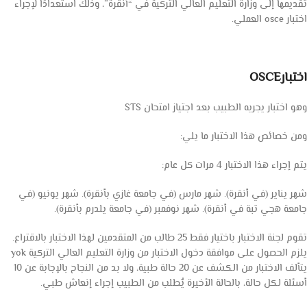
تقديمها إلى وزارة التعليم العالي التركية في “أنقرة”، وذلك استعدادًا لإجراء
اختبار osce العملي.
اختبارOSCE
وهو اختبار يجريه الطبيب بعد اجتياز امتحان STS
ومن خصائص هذا الاختبار ما يلي:
يتم إجراء هذا الاختبار 4 مرات كل عام:
شهر يناير (في أنقرة). شهر مارس (في جامعة غازي بأنقرة). شهر يونيو (في
جامعة هجي تبة في أنقرة). شهر نوفمبر (في جامعة يلدرم بأنقرة).
تقوم لجنة الاختبار باختيار فقط 25 طالب من المتقدمين لهذا الاختبار بالاقتراع.
يلزم الحصول على موافقة دخول الاختبار من وزارة التعليم العالي التركية yok
يتألف الاختبار من الكشف عن 20 حالة طبية، ولا بد من النجاح بالإجابة عن 10
أسئلة لكل حالة، بالحالة الأخيرة يٌطلب من الطبيب إجراء إنعاش طبي.